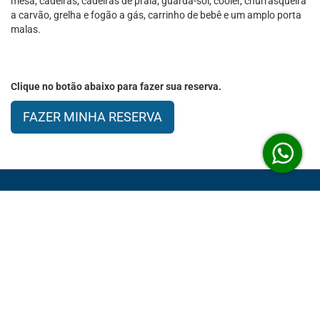
mesa, cadeiras, cadeiras de praia, guarda-sol, cooler, churrasqueira
a carvão, grelha e fogão a gás, carrinho de bebê e um amplo porta
malas.
Clique no botão abaixo para fazer sua reserva.
FAZER MINHA RESERVA
MENU
Termos e Condições
Política de Privacidade
MAPA DO SITE