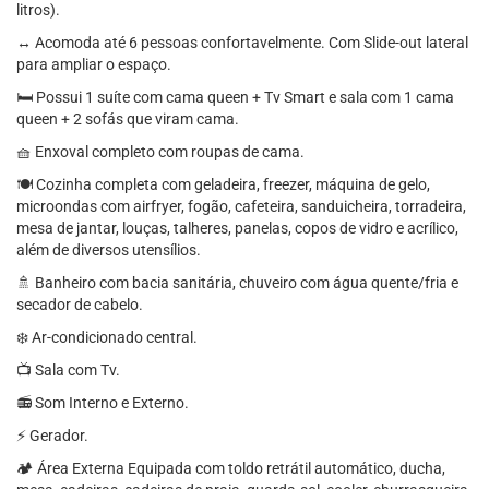
litros).
↔️ Acomoda até 6 pessoas confortavelmente. Com Slide-out lateral
para ampliar o espaço.
🛏️ Possui 1 suíte com cama queen + Tv Smart e sala com 1 cama
queen + 2 sofás que viram cama.
🧺 Enxoval completo com roupas de cama.
🍽️ Cozinha completa com geladeira, freezer, máquina de gelo,
microondas com airfryer, fogão, cafeteira, sanduicheira, torradeira,
mesa de jantar, louças, talheres, panelas, copos de vidro e acrílico,
além de diversos utensílios.
🚿 Banheiro com bacia sanitária, chuveiro com água quente/fria e
secador de cabelo.
❄️ Ar-condicionado central.
📺 Sala com Tv.
📻 Som Interno e Externo.
⚡ Gerador.
🏕️ Área Externa Equipada com toldo retrátil automático, ducha,