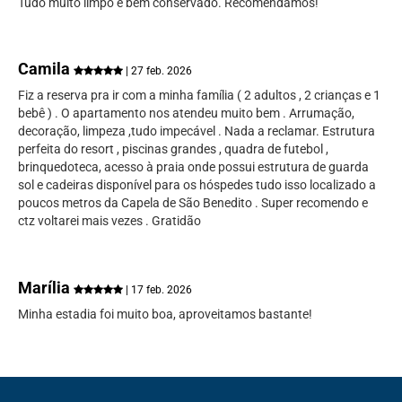
Tudo muito limpo e bem conservado. Recomendamos!
Camila
| 27 feb. 2026
Fiz a reserva pra ir com a minha família ( 2 adultos , 2 crianças e 1
bebê ) . O apartamento nos atendeu muito bem . Arrumação,
decoração, limpeza ,tudo impecável . Nada a reclamar. Estrutura
perfeita do resort , piscinas grandes , quadra de futebol ,
brinquedoteca, acesso à praia onde possui estrutura de guarda
sol e cadeiras disponível para os hóspedes tudo isso localizado a
poucos metros da Capela de São Benedito . Super recomendo e
ctz voltarei mais vezes . Gratidão
Marília
| 17 feb. 2026
Minha estadia foi muito boa, aproveitamos bastante!