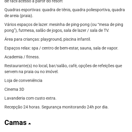
de fácil acesso a partir do resort
Quadras esportivas: quadra de tênis, quadra poliesportiva, quadra
de areia (praia).
Vários espaços de lazer: mesinha de ping-pong (ou “mesa de ping
pong”), futmesa, salão de jogos, sala de lazer / sala de TV.
Área para crianças: playground, piscina infantil.
Espaços relax: spa / centro de bem-estar, sauna, sala de vapor.
Academia / fitness.
Restaurante(s) no local, bar/salão, café, opções de refeições que
servem na praia ou no imóvel.
Loja de conveniência
Cinema 3D
Lavanderia com custo extra.
Recepção 24 horas. Segurança monitorando 24h por dia.
Camas