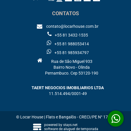
CONTATOS
contato@locarhouse.com.br
+55 81 3432-1535
+55 81 988053414
+55 81 985934797
Rua de São Miguel 933
Bairro Novo - Olinda
Pernambuco. Cep 53120-190
TAERT NEGOCIOS IMOBILIARIOS LTDA
11.514.494/0001-49
© Locar House | Flats e Bangalôs - CRECI/PE N° 17673
powered by
stays.net
software de aluguel de temporada