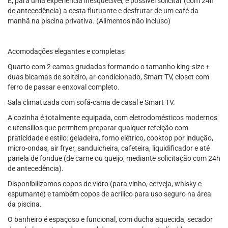
E, para uma experiência inesquecível, é possível solicitar (com 24h
de antecedência) a cesta flutuante e desfrutar de um café da
manhã na piscina privativa. (Alimentos não incluso)
Acomodações elegantes e completas
Quarto com 2 camas grudadas formando o tamanho king-size +
duas bicamas de solteiro, ar-condicionado, Smart TV, closet com
ferro de passar e enxoval completo.
Sala climatizada com sofá-cama de casal e Smart TV.
A cozinha é totalmente equipada, com eletrodomésticos modernos
e utensílios que permitem preparar qualquer refeição com
praticidade e estilo: geladeira, forno elétrico, cooktop por indução,
micro-ondas, air fryer, sanduicheira, cafeteira, liquidificador e até
panela de fondue (de carne ou queijo, mediante solicitação com 24h
de antecedência).
Disponibilizamos copos de vidro (para vinho, cerveja, whisky e
espumante) e também copos de acrílico para uso seguro na área
da piscina.
O banheiro é espaçoso e funcional, com ducha aquecida, secador