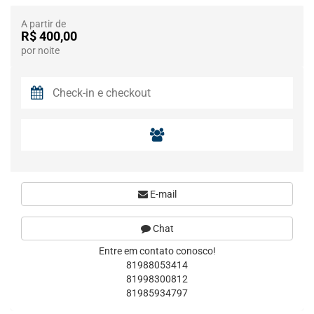
A partir de
R$ 400,00
por noite
E-mail
Chat
Entre em contato conosco!
81988053414
81998300812
81985934797