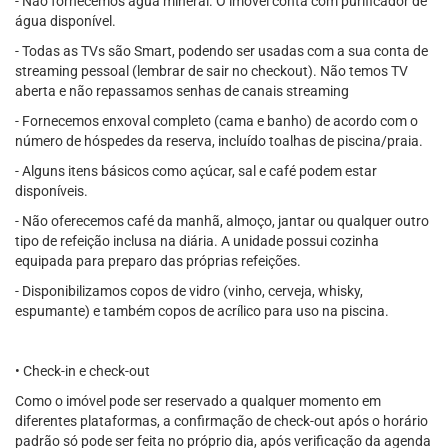
- Não fornecemos água mineral. O imóvel conta com purificador de
água disponível.
- Todas as TVs são Smart, podendo ser usadas com a sua conta de
streaming pessoal (lembrar de sair no checkout). Não temos TV
aberta e não repassamos senhas de canais streaming
- Fornecemos enxoval completo (cama e banho) de acordo com o
número de hóspedes da reserva, incluído toalhas de piscina/praia.
- Alguns itens básicos como açúcar, sal e café podem estar
disponíveis.
- Não oferecemos café da manhã, almoço, jantar ou qualquer outro
tipo de refeição inclusa na diária. A unidade possui cozinha
equipada para preparo das próprias refeições.
- Disponibilizamos copos de vidro (vinho, cerveja, whisky,
espumante) e também copos de acrílico para uso na piscina.
• Check-in e check-out
Como o imóvel pode ser reservado a qualquer momento em
diferentes plataformas, a confirmação de check-out após o horário
padrão só pode ser feita no próprio dia, após verificação da agenda