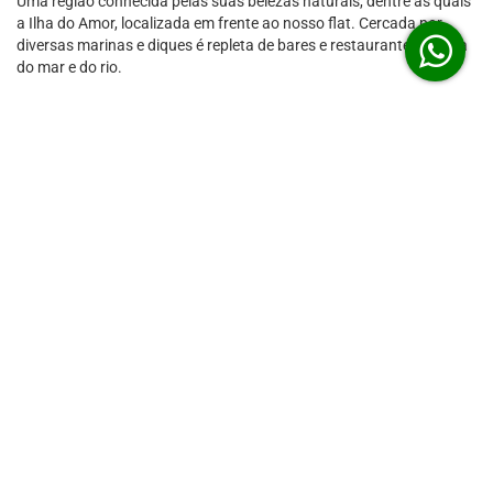
Uma região conhecida pelas suas belezas naturais, dentre as quais
a Ilha do Amor, localizada em frente ao nosso flat. Cercada por
diversas marinas e diques é repleta de bares e restaurantes à beira
do mar e do
rio.
Barra Classic Home
Service
Clique no banner e faça a sua reserva