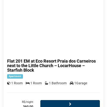
Flat 201 EM at Eco Resort Praia dos Carneiros
next to the Little Church – LocarHouse –
Starfish Block
Apartment
1 Room
1 Room
1 Bathroom
1Garage
R$/night
360,00