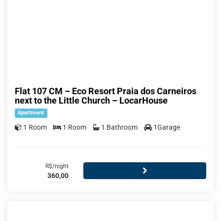
Flat 107 CM – Eco Resort Praia dos Carneiros
next to the Little Church – LocarHouse
Apartment
1 Room
1 Room
1 Bathroom
1Garage
R$/night
360,00