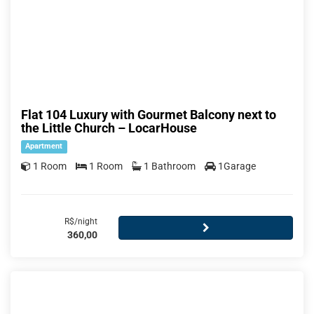
Flat 104 Luxury with Gourmet Balcony next to
the Little Church – LocarHouse
Apartment
1 Room
1 Room
1 Bathroom
1Garage
R$/night
360,00