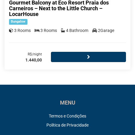
Gourmet Balcony at Eco Resort Praia dos
Carneiros – Next to the Little Church –
LocarHouse
Bungalow
3 Rooms
3 Rooms
4 Bathroom
2Garage
R$/night
1.440,00
MENU
Termos e Condições
Política de Privacidade