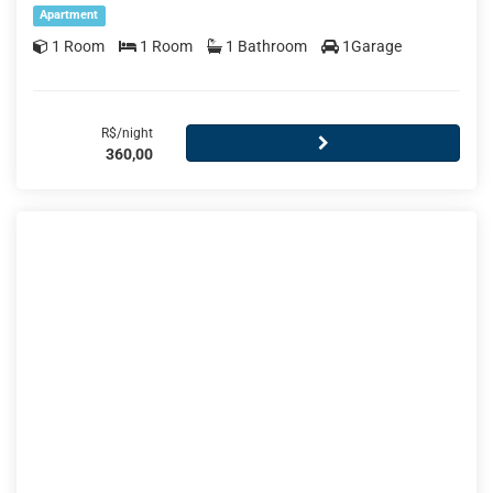
Apartment
1 Room
1 Room
1 Bathroom
1Garage
R$/night
360,00